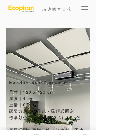
​瑞典吸音天花
Ecophon Solo™ Square
尺寸｜120 x 120 cm
厚度｜
4 cm
​重量｜6 kg
懸吊方式｜懸浮式 / 吸頂式固定
標準顏色｜白 (S 0500-N), 可上色
產品認證｜耐燃一級 / 綠建材 / 不含